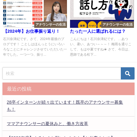
アナウンサーの生活
アナウンサーの生活
【2024年】お仕事振り返り！
たった一人に選ばれるには？
石川奈津紀です。さて、2024年最後のブ
こんにちは！石川奈津紀です。 …あつ
ログです！ ことしはほんっとうにいろい
い、暑い、あつい～～～！ 梅雨を通りこ
ろなことにチャレンジさせていただいた一
して、もはや夏ですね☀ さて、今日は、
年でした。一つ一つ、振り...
恩師である松下...
最近の投稿
28卒インターンが続々出ています！既卒のアナウンサー募集
も！
ママアナウンサーの夏休みと、働き方改革