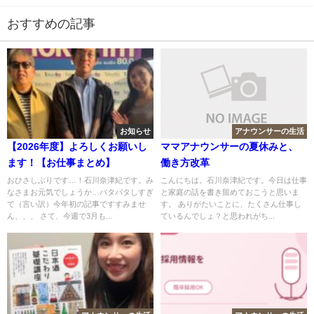
おすすめの記事
お知らせ
アナウンサーの生活
【2026年度】よろしくお願いし
ママアナウンサーの夏休みと、
ます！【お仕事まとめ】
働き方改革
おひさしぶりです…！石川奈津紀です。み
こんにちは。石川奈津紀です。今日は仕事
なさまお元気でしょうか…バタバタしすぎ
と家庭の話を書き留めておこうと思いま
て（言い訳）今年初の記事ですすみませ
す。 ありがたいことに、たくさん仕事し
ん、、、 さて、今週で3月も...
ているんでしょ？と思われがち...