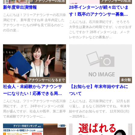
アナウンサーの生活
アナウンサーの生活
新年度🌸出演情報
28卒インターンが続々出ていま
す！既卒のアナウンサー募集
こんにちは！フリーアナウンサーの石川奈
津紀です。 新年度ですね🌸 去年内定した
も！
こんにちは。石川奈津紀です。 そろそろ
アナウンサーたちのHPを見て回るのがこ
大学生は夏休みの時期ですが、いかがおす
の日の楽...
ごしですか？ 28卒インターンは、メ～テ
レやカンテレなどの募集が...
アナウンサーになるまで
未分類
社会人・未経験からアナウンサ
【お知らせ】年末年始やすみに
ーになりたい！応募できる局
ついて
は？
こんにちは。フリーアナウンサーの石川奈
こんにちは。石川奈津紀です。 12月も折
津紀です。 さて、24卒やインターンの採
り返し、まもなく2025年ですね。 年末年
用が盛んですが、社会人や既卒、第二新卒
始やすみのお知らせです。 12月30日(月)
で未経験でアナウンサーに...
～2025年1...