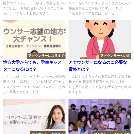
務所のプロフィールに載せる写真を撮って
ンサーをしています」というと多くの人に
きました。 衣装に合わせてメイクしても
相談されることがあります。 それは、
らい、ヘアセットも変えてプ...
「活舌をよくするには、どうし...
アナウンサーになるまで
アナウンサーへの道
地方大学からでも、学生キャス
アナウンサーになるのに必要な
ターになるには？
資格とは？
こんにちは！フリーアナウンサーの石川奈
こんにちは！きょうの東京は晴れて洗濯日
津紀です。 講師をしているSTORYアナウ
和です☀ 緊急事態宣言が出ていますが、
ンススクールのコンサル生さんから、うれ
外を見るとほっとできるお天気なのが救わ
しい報告がありました！...
れますね。 ...