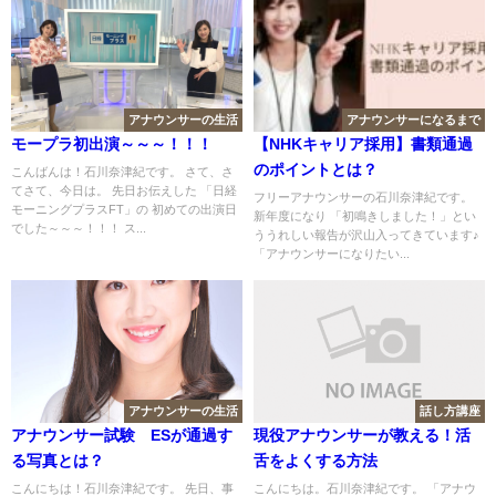
アナウンサーの生活
アナウンサーになるまで
モープラ初出演～～～！！！
【NHKキャリア採用】書類通過
のポイントとは？
こんばんは！石川奈津紀です。 さて、さ
てさて、今日は。 先日お伝えした 「日経
フリーアナウンサーの石川奈津紀です。
モーニングプラスFT」の 初めての出演日
新年度になり 「初鳴きしました！」とい
でした～～～！！！ ス...
ううれしい報告が沢山入ってきています♪
「アナウンサーになりたい...
アナウンサーの生活
話し方講座
アナウンサー試験 ESが通過す
現役アナウンサーが教える！活
る写真とは？
舌をよくする方法
こんにちは！石川奈津紀です。 先日、事
こんにちは。石川奈津紀です。 「アナウ